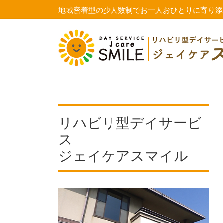
コ
ナ
地域密着型の少人数制でお一人おひとりに寄り添
ン
ビ
テ
ゲ
ン
ー
ツ
シ
に
ョ
移
ン
動
に
移
動
リハビリ型デイサービ
ス
ジェイケアスマイル